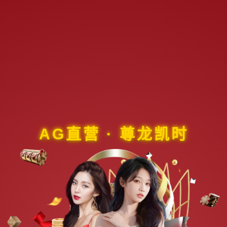
AG直营 · 尊龙凯时